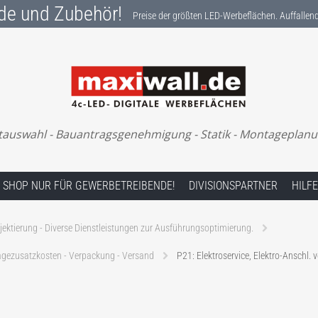
de und Zubehör!
Preise der größten LED-Werbeflächen. Auffalle
Preise der größten LED-Werbeflächen. Auffallend
tauswahl - Bauantragsgenehmigung - Statik - Montageplanung 
SHOP NUR FÜR GEWERBETREIBENDE!
DIVISIONSPARTNER
HILFE
jektierung - Diverse Dienstleistungen zur Ausführungsoptimierung.
ontagezusatzkosten - Verpackung - Versand
P21: Elektroservice, Elektro-Anschl