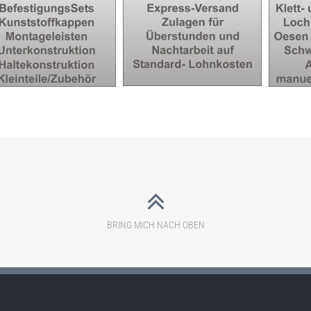
P24: EXPRESSKOSTEN,
22: MONTAGEMATERIAL
P25: K
EILZUSCHLÄGE,
N ABSTANDSHALTER BIS
KLEBEN
NACHTARBEIT
ZUBEHÖR
BRING MICH NACH OBEN