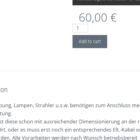
Clear
60,00
€
P21:
Elektroservice,
Add to cart
Elektro-
Anschl.
von
Werbeanlagen
quantity
ion
ung, Lampen, Strahler u.s.w. benötigen zum Anschluss mei
tung.
st diese schon mit ausreichender Dimensionierung an der r
 Ort, oder es muss erst noch ein entsprechendes Elt.-Kabel v
rden. Alle Vorarbeiten werden nach Wunsch betriebsbereit