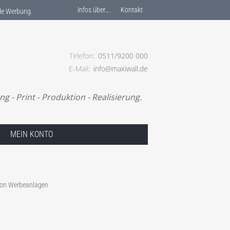
Infos über….
Kontakt
nde Werbung.
Telefon
0511/9200 000
E-Mail
info@maxiwall.de
e Werbung.
- Print - Produktion - Realisierung.
MEIN KONTO
. von Werbeanlagen