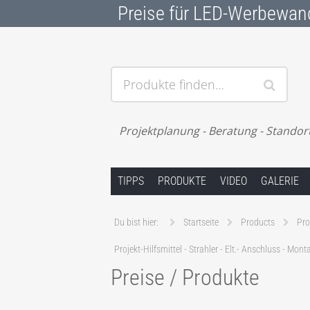
Preise für LED-Werbewan
Produkte finden…
Projektplanung - Beratung - Standor
Springe zum Inhalt
TIPPS
PRODUKTE
VIDEO
GALERIE
Du bist hier:
Startseite
Products
Pro
Projekt-Hilfsmittel - Strahler - Elt.- Anschluss - M
Preise / Produkte