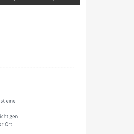
st eine
ichtigen
or Ort