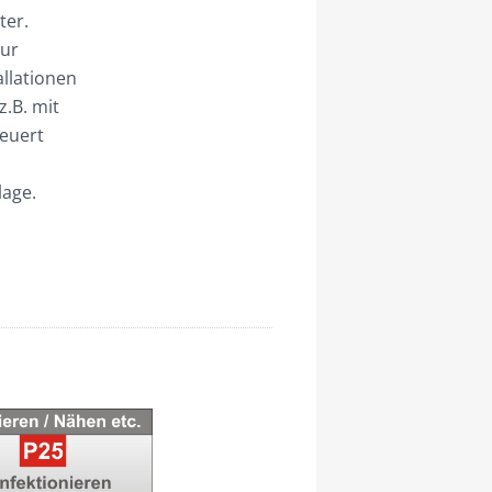
ter.
zur
allationen
.B. mit
euert
lage.