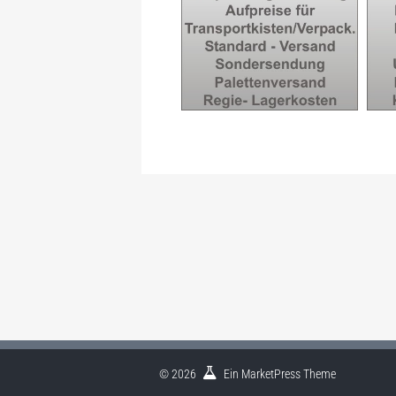
P
P23: VERPACKUNG,
VO
VERSAND, PALETTIERUNG
© 2026
Ein
MarketPress
Theme