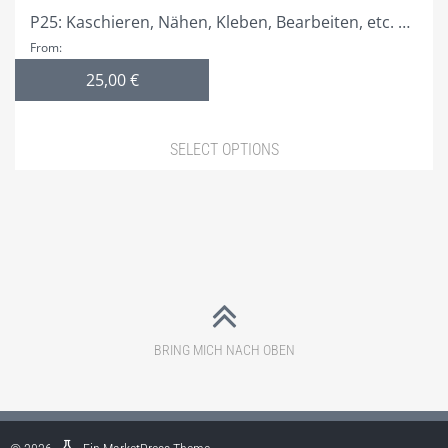
P25: Kaschieren, Nähen, Kleben, Bearbeiten, etc. …
From:
25,00
€
SELECT OPTIONS
This
product
has
multiple
variants.
The
options
BRING MICH NACH OBEN
may
be
chosen
on