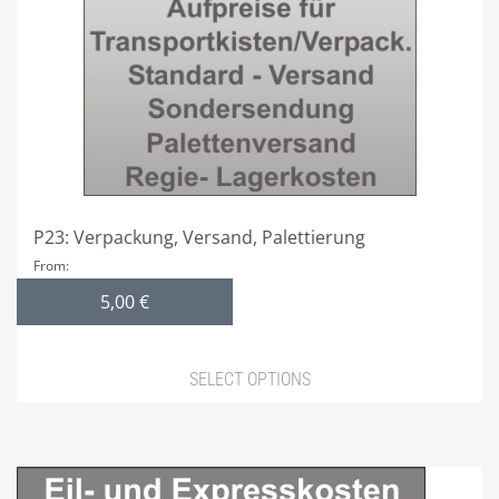
may
be
chosen
on
the
product
page
P23: Verpackung, Versand, Palettierung
From:
5,00
€
SELECT OPTIONS
This
product
has