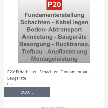
SONDERFORMATE MAXIWALL + MAXITRUSS
PROJEKTIERUNG
VIDEO
GALERIE
SHOP NUR FÜR GEWERBETREIBENDE!
DIVISIONSPARTNER
PLZ 0
P20: Erdarbeiten, Schachten, Fundamentbau,
PLZ 1
Baugeräte
PLZ 2
From:
26,00
€
PLZ 3
PLZ 4