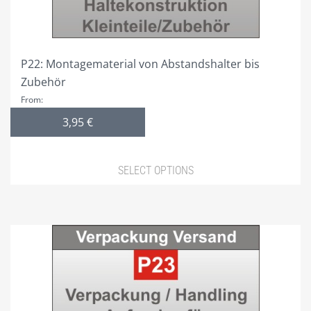
product
page
P22: Montagematerial von Abstandshalter bis
Zubehör
From:
3,95
€
SELECT OPTIONS
This
product
has
multiple
variants.
The
options