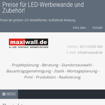
Preise für LED-Werbewande und
Zubehör!
Preise der größten LED-Werbeflächen. Auffallende Werbung.
Produkte finden…
Infos über….
Kontakt
Telefon
0511/9200 000
Preise der größten LED-Werbeflächen. Auffallende
E-Mail
info@maxiwall.de
Werbung.
Projektplanung - Beratung - Standortauswahl -
Bauantragsgenehmigung - Statik - Montageplanung -
Print - Produktion - Realisierung.
Springe zum Inhalt
TIPPS
MENÜ
UNSER BONUS-RABATTPROGRAMM.