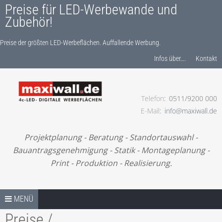
Preise für LED-Werbewande und
Zubehör!
Preise der größten LED-Werbeflächen. Auffallende Werbung.
Produkte finden…
Infos über….
Kontakt
Telefon
0511/9200 000
Preise der größten LED-Werbeflächen. Auffallende
E-Mail
info@maxiwall.de
Werbung.
Projektplanung - Beratung - Standortauswahl -
Bauantragsgenehmigung - Statik - Montageplanung -
Print - Produktion - Realisierung.
Springe zum Inhalt
TIPPS
MENÜ
Preise /
UNSER BONUS-RABATTPROGRAMM.