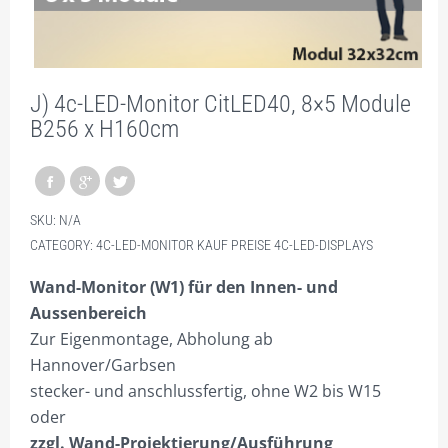
SONDERFORMATE MAXIWALL + MAXITRUSS
PROJEKTIERUNG
J) 4c-LED-Monitor CitLED40, 8×5 Module
VIDEO
B256 x H160cm
GALERIE
SHOP NUR FÜR GEWERBETREIBENDE!
SKU:
N/A
DIVISIONSPARTNER
CATEGORY:
4C-LED-MONITOR KAUF PREISE 4C-LED-DISPLAYS
PLZ 0
Wand-Monitor (W1) für den Innen- und
PLZ 1
Aussenbereich
Zur Eigenmontage, Abholung ab
PLZ 2
Hannover/Garbsen
PLZ 3
stecker- und anschlussfertig, ohne W2 bis W15
oder
PLZ 4
zzgl. Wand-Projektierung/Ausführung