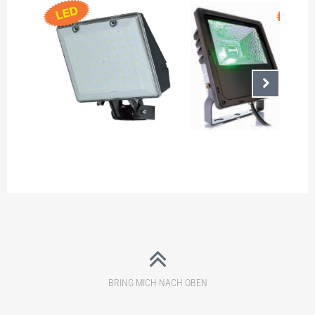
Nächste
ECCO RGB STRAHLER 30
DELTA STRAHLER 10W LED,
LED, GEHÄUSE
AUS POLYCARBONAT, NACH
KUNSTSTOFF ANTHRAZIT,
WUNSCH AUCH MIT
NACH WUNSCH AUCH MI
AUSLEGEARM
AUSLEGEARM
BRING MICH NACH OBEN