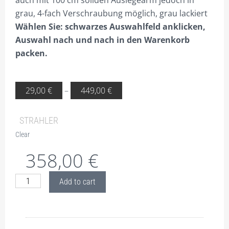
auch mit 100 cm soliden Auslegearm jedoch in
PLZ 5
grau, 4-fach Verschraubung möglich, grau lackiert
Wählen Sie: schwarzes Auswahlfeld anklicken,
PLZ 6
Auswahl nach und nach in den Warenkorb
PLZ 7
packen.
PLZ 8
29,00
€
–
449,00
€
PLZ 9
HILFE
STRAHLER
MEIN KONTO
Clear
ANMELDEN
358,00
€
ABMELDEN
ECCO
Add to cart
BESTELLVORGANG
RGB
Strahler
DATENSCHUTZ
60W
Description