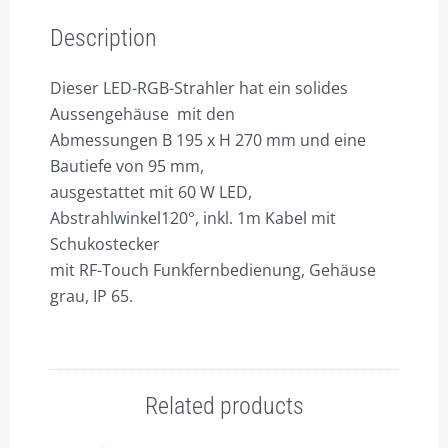
LED,
VERSAND & LIEFERUNG
Gehäuse
Description
WARENKORB
Kunststoff
anthrazit,
Dieser LED-RGB-Strahler hat ein solides
WIDERRUF
nach
Aussengehäuse mit den
ZAHLUNGSARTEN
Wunsch
Abmessungen B 195 x H 270 mm und eine
auch
Bautiefe von 95 mm,
mit
ausgestattet mit 60 W LED,
Auslegearm
Abstrahlwinkel120°, inkl. 1m Kabel mit
quantity
Schukostecker
mit RF-Touch Funkfernbedienung, Gehäuse
grau, IP 65.
Related products