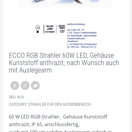
SONDERFORMATE MAXIWALL + MAXITRUSS
PROJEKTIERUNG
VIDEO
GALERIE
ECCO RGB Strahler 60W LED, Gehäuse
SHOP NUR FÜR GEWERBETREIBENDE!
Kunststoff anthrazit, nach Wunsch auch
DIVISIONSPARTNER
mit Auslegearm
PLZ 0
PLZ 1
SKU:
N/A
PLZ 2
CATEGORY:
STRAHLER FÜR DEN AUSSENBEREICH
PLZ 3
60 W LED RGB-Strahler, Gehäuse Kunststoff
anthrazit, IP 65, anschlussfertig,
PLZ 4