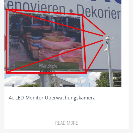
PLZ 5
PLZ 6
PLZ 7
PLZ 8
PLZ 9
HILFE
MEIN KONTO
ANMELDEN
4c-LED-Monitor Überwachungskamera
ABMELDEN
BESTELLVORGANG
READ MORE
DATENSCHUTZ