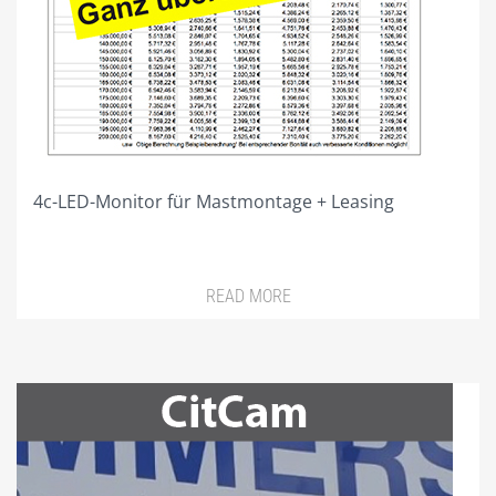
SONDERFORMATE MAXIWALL + MAXITRUSS
PROJEKTIERUNG
VIDEO
GALERIE
4c-LED-Monitor für Mastmontage + Leasing
SHOP NUR FÜR GEWERBETREIBENDE!
DIVISIONSPARTNER
PLZ 0
READ MORE
PLZ 1
PLZ 2
PLZ 3
PLZ 4