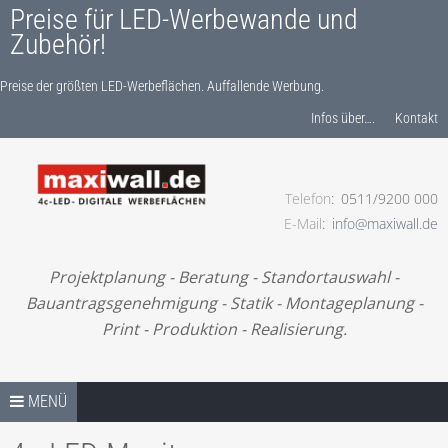
Preise für LED-Werbewande und
Zubehör!
Preise der größten LED-Werbeflächen. Auffallende Werbung.
Produkte finden…
Infos über….
Kontakt
Telefon
0511/9200 000
Preise der größten LED-Werbeflächen. Auffallende
E-Mail
info@maxiwall.de
Werbung.
Projektplanung - Beratung - Standortauswahl -
Bauantragsgenehmigung - Statik - Montageplanung -
Print - Produktion - Realisierung.
Springe zum Inhalt
TIPPS
MENÜ
UNSER BONUS-RABATTPROGRAMM.