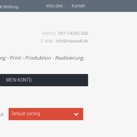
Infos über….
Kontakt
nde Werbung.
Telefon
0511/9200 000
E-Mail
info@maxiwall.de
e Werbung.
- Print - Produktion - Realisierung.
MEIN KONTO
ult