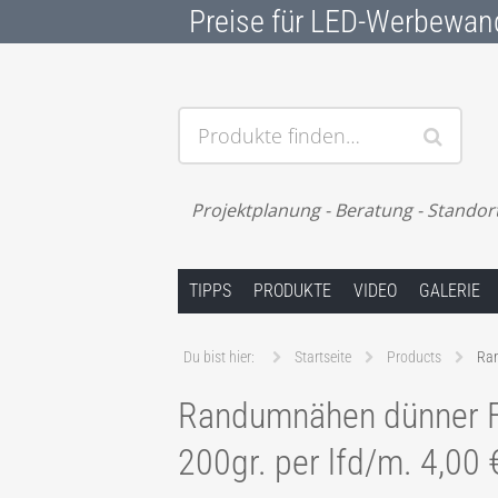
Preise für LED-Werbewan
Produkte finden…
Projektplanung - Beratung - Standor
Springe zum Inhalt
TIPPS
PRODUKTE
VIDEO
GALERIE
Du bist hier:
Startseite
Products
Ran
Randumnähen dünner F
200gr. per lfd/m. 4,00 