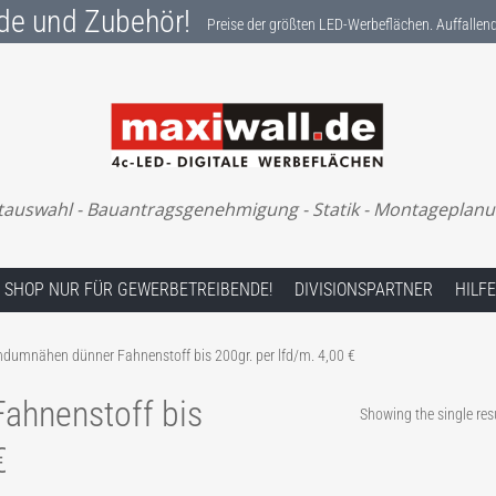
de und Zubehör!
Preise der größten LED-Werbeflächen. Auffalle
Preise der größten LED-Werbeflächen. Auffallend
tauswahl - Bauantragsgenehmigung - Statik - Montageplanung 
SHOP NUR FÜR GEWERBETREIBENDE!
DIVISIONSPARTNER
HILFE
dumnähen dünner Fahnenstoff bis 200gr. per lfd/m. 4,00 €
ahnenstoff bis
Showing the single res
€